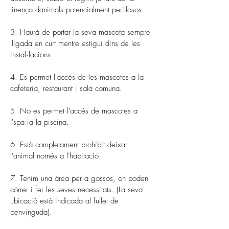
tinença danimals potencialment perillosos.
3. Haurà de portar la seva mascota sempre
lligada en curt mentre estigui dins de les
instal·lacions.
4. Es permet l'accés de les mascotes a la
cafeteria, restaurant i sala comuna.
5. No es permet l'accés de mascotes a
l'spa ia la piscina.
6. Està completament prohibit deixar
l'animal només a l'habitació.
7. Tenim una àrea per a gossos, on poden
córrer i fer les seves necessitats. (La seva
ubicació està indicada al fullet de
benvinguda).