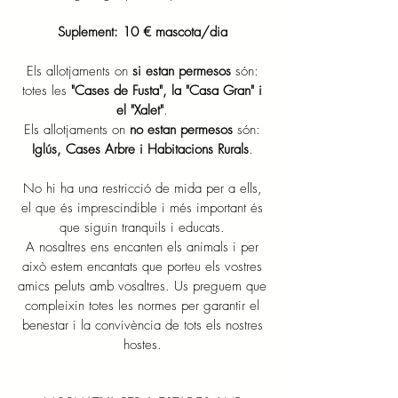
Suplement: 10 € mascota/dia
Els allotjaments on
si estan permesos
són:
totes les
"Cases de Fusta", la "Casa Gran" i
el "Xalet"
.
Els allotjaments on
no estan permesos
són:
Iglús, Cases Arbre i Habitacions Rurals
.
No hi ha una restricció de mida per a ells,
el que és imprescindible i més important és
que siguin tranquils i educats.
A nosaltres ens encanten els animals i per
això estem encantats que porteu els vostres
amics peluts amb vosaltres. Us preguem que
compleixin totes les normes per garantir el
benestar i la convivència de tots els nostres
hostes.