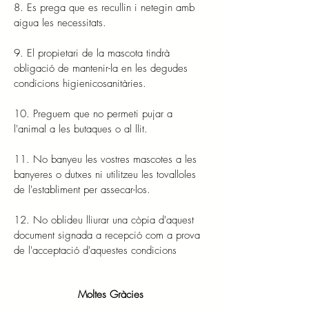
8. Es prega que es recullin i netegin amb
aigua les necessitats.
9. El propietari de la mascota tindrà
obligació de mantenir-la en les degudes
condicions higienicosanitàries.
10. Preguem que no permeti pujar a
l'animal a les butaques o al llit.
11. No banyeu les vostres mascotes a les
banyeres o dutxes ni utilitzeu les tovalloles
de l'establiment per assecar-los.
12. No oblideu lliurar una còpia d'aquest
document signada a recepció com a prova
de
l'acceptació d'aquestes condicions
Moltes Gràcies