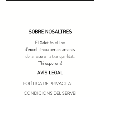
SOBRE NOSALTRES
El Xalet és el lloc
d’excel·lència per als amants
de la natura i la tranquil·litat.
T’hi esperem!
AVÍS LEGAL
POLÍTICA DE PRIVACITAT
CONDICIONS DEL SERVEI
POLÍTICA DE
CANCELACIONS
MASCOTES
CONTACTE