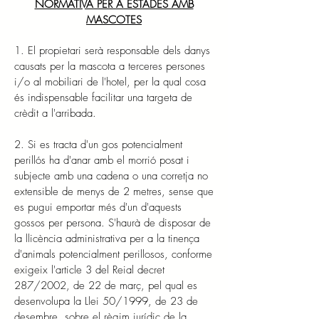
NORMATIVA PER A ESTADES AMB
MASCOTES
1. El propietari serà responsable dels danys
causats per la mascota a terceres persones
i/o al mobiliari de l'hotel, per la qual cosa
és indispensable facilitar una targeta de
crèdit a l'arribada.
2. Si es tracta d'un gos potencialment
perillós ha d'anar amb el morrió posat i
subjecte amb una cadena o una corretja no
extensible de menys de 2 metres, sense que
es pugui emportar més d'un d'aquests
gossos per persona. S'haurà de disposar de
la llicència administrativa per a la tinença
d'animals potencialment perillosos, conforme
exigeix l'article 3 del Reial decret
287/2002, de 22 de març, pel qual es
desenvolupa la Llei 50/1999, de 23 de
desembre, sobre el règim jurídic de la