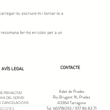
arregar-lo, escriure-hi i tornar-lo a
es recomana fer-ho en color per a un
CONTACTE
AVÍS LEGAL
Xalet de Prades
DE PRIVACITAT
Riu Brugent 16, Prades
NS DEL SERVEI
43364 Tarragona
DE CANCELACIONS
Tel.
661718093
/ 977 86 83 71
SCOTES