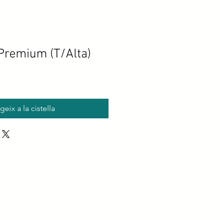
Premium (T/Alta)
geix a la cistella