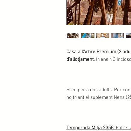
Casa a l'Arbre Premium (2 adul
d'allotjament.
(Nens NO incloso
Preu per a dos adults. Per con
ho triant el suplement Nens (25€
Temporada Mitja 235€:
Entre 