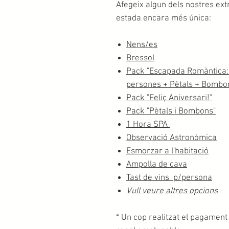
Afegeix algun dels nostres extr
estada encara més única:
Nens/es
Bressol
Pack "Escapada Romàntica: 
persones + Pètals + Bombo
Pack "Feliç Aniversari!"
Pack "Pètals i Bombons"
1 Hora SPA
Observació Astronòmica
Esmorzar a l'habitació
Ampolla de cava
Tast de vins p/persona
Vull veure altres opcions
* Un cop realitzat el pagament 