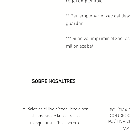
regal emplenable.
** Per emplenar el xec cal desc
guardar.
*** Si es vol imprimir el xec, 
millor acabat.
SOBRE NOSALTRES
El Xalet és el lloc d’excel·lència per
POLÍTICA 
als amants de la natura i la
CONDICIO
POLÍTICA 
tranquil·litat. T’hi esperem!
MA