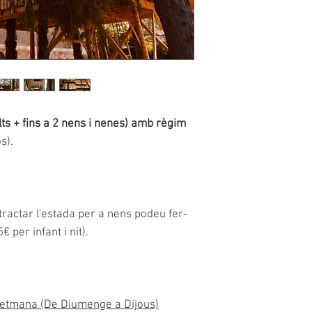
ts + fins a 2 nens i nenes) amb règim
s).
tractar l'estada per a nens podeu fer-
 per infant i nit).
setmana (De Diumenge a Dijous)