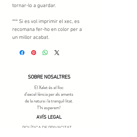
tornar-lo a guardar.
*** Si es vol imprimir el xec, es
recomana fer-ho en color per a
un millor acabat.
SOBRE NOSALTRES
El Xalet és el lloc
d’excel·lència per als amants
de la natura i la tranquil·litat.
T’hi esperem!
AVÍS LEGAL
POLÍTICA DE PRIVACITAT
CONDICIONS DEL SERVEI