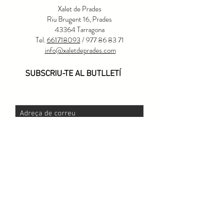
Xalet de Prades
Riu Brugent 16, Prades
43364 Tarragona
Tel.
661718093
/ 977 86 83 71
info@xaletdeprades.com
SUBSCRIU-TE AL BUTLLETÍ
.
SUBSCRIU
© 2026 El Xalet de Prades