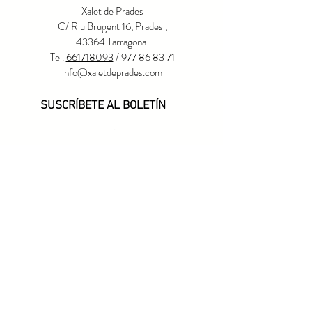
Xalet de Prades
C/ Riu Brugent 16, Prades ,
43364
Tarragona
Tel.
661718093
/
977 86 83 71
info@xaletdeprades.com
SUSCRÍBETE AL BOLETÍN
.
SUBSCRIBE
© 2026 El Xalet de Prades