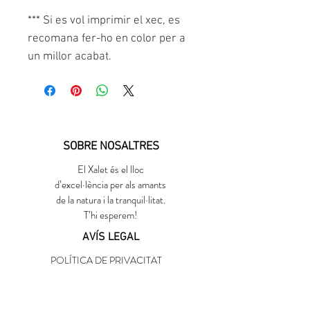
*** Si es vol imprimir el xec, es
recomana fer-ho en color per a
un millor acabat.
SOBRE NOSALTRES
El Xalet és el lloc
d’excel·lència per als amants
de la natura i la tranquil·litat.
T’hi esperem!
AVÍS LEGAL
POLÍTICA DE PRIVACITAT
CONDICIONS DEL SERVEI
POLÍTICA DE