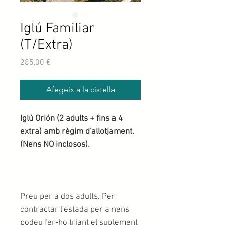
Iglú Familiar
(T/Extra)
Price
285,00 €
Afegeix a la cistella
Iglú Orión (2 adults + fins a 4
extra) amb règim d'allotjament.
(Nens NO inclosos).
Preu per a dos adults. Per
contractar l'estada per a nens
podeu fer-ho triant el suplement