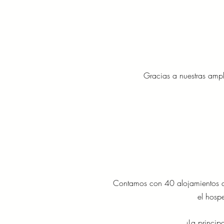
Gracias a nuestras ampl
Contamos con 40 alojamientos d
el hosp
¡La princip