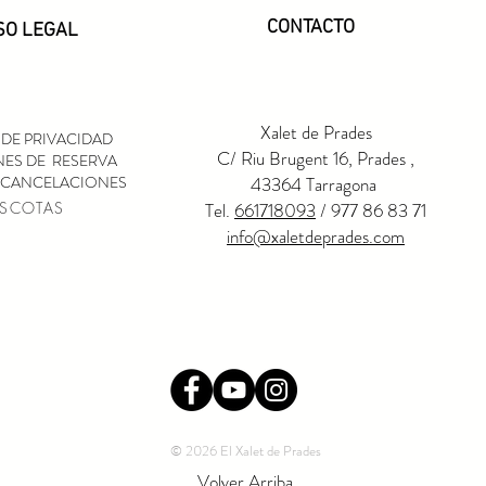
CONTACTO
SO LEGAL
Xalet de Prades
 DE PRIVACIDAD
C/ Riu Brugent 16, Prades ,
ES DE RESERVA
E CANCELACIONES
43364
Tarragona
Tel.
661718093
/ 977 86 83 71
SCOTAS
info@xaletdeprades.com
© 2026 El Xalet de Prades
Volver Arriba