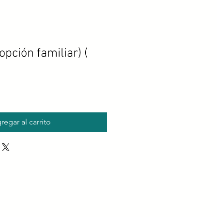
opción familiar) (
regar al carrito