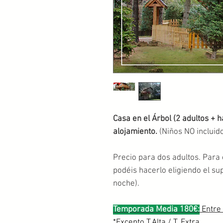
Casa en el Árbol (2 adultos + 
alojamiento.
(Niños NO incluido
Precio para dos adultos. Para 
podéis hacerlo eligiendo el s
noche).
Temporada Media 180€:
Entre
*Excepto T.Alta / T. Extra.