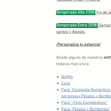
Temporada Alta 235€:
Fin de s
Temporada Extra 255€:
Semana
santos y Agosto.
¡Personaliza tu estancia!
Añade alguno de nuestros
ext
todavía más única:
Niñ@s
Cuna
Pack "Escapada Romántica:
personas+ Pétalos + Bomb
Pack "¡Feliz Cumpleaños!"
Pack "Pétalos y Bombones"