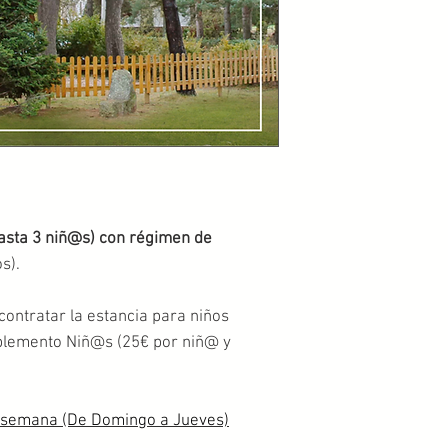
hasta 3 niñ@s) con régimen de
s).
contratar la estancia para niños
uplemento Niñ@s (25€ por niñ@ y
 semana (De Domingo a Jueves)